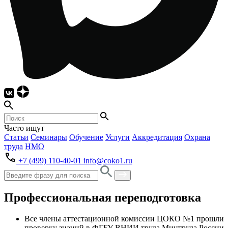
Часто ищут
Статьи
Семинары
Обучение
Услуги
Аккредитация
Охрана
труда
НМО
+7 (499) 110-40-01
info@coko1.ru
Профессиональная переподготовка
Все члены аттестационной комиссии ЦОКО №1 прошли
проверку знаний в ФГБУ ВНИИ труда Минтруда России