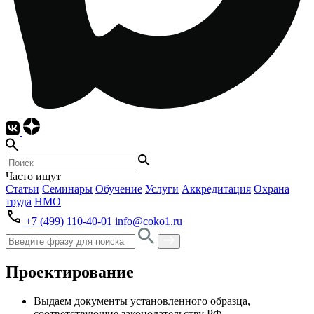
Часто ищут
Статьи
Семинары
Обучение
Услуги
Аккредитация
Охрана
труда
НМО
+7 (499) 110-40-01
info@coko1.ru
Проектирование
Выдаем документы установленного образца,
соответствующие законодательству РФ