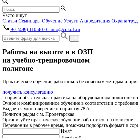
Часто ищут
Статьи
Семинары
Обучение
Услуги
Аккредитация
Охрана труд
+7 (499) 110-40-01
info@coko1.ru
Работы на высоте и в ОЗП
на учебно-тренировочном
полигоне
Практическое обучение работников безопасным методам и прие
получить консультацию
Теория и обязательная практика на оборудованном полигоне п
Очное и комбинированное обучение в соответствии с требован
Выдается удостоверение по приказу 782н
Полигон рядом с м. Пролетарская
Организуйте практическое обучение работников на полигоне
Перезвоним в рабочее время, поможем подобрать формат и со
Имя*
Телефон*