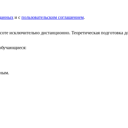
данных
и с
пользовательским соглашением
.
ысоте исключительно дистанционно. Теоретическая подготовка 
 обучающиеся:
ьным.