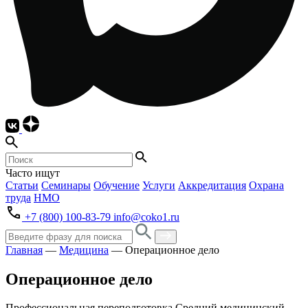
Часто ищут
Статьи
Семинары
Обучение
Услуги
Аккредитация
Охрана
труда
НМО
+7 (800) 100-83-79
info@coko1.ru
Главная
—
Медицина
—
Операционное дело
Операционное дело
Профессиональная переподготовка
Средний медицинский