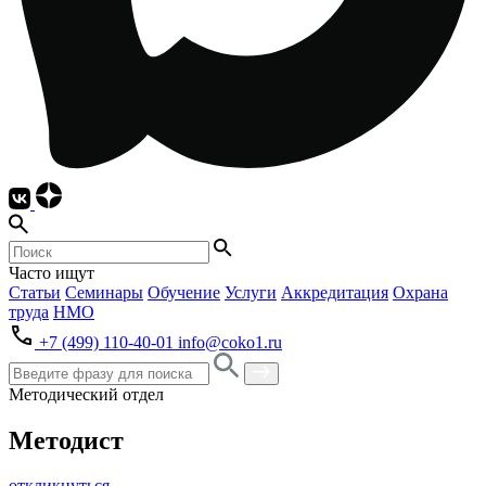
Часто ищут
Статьи
Семинары
Обучение
Услуги
Аккредитация
Охрана
труда
НМО
+7 (499) 110-40-01
info@coko1.ru
Методический отдел
Методист
откликнуться