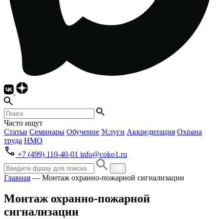
Часто ищут
Статьи
Семинары
Обучение
Услуги
Аккредитация
Охрана
труда
НМО
+7 (499) 110-40-01
info@coko1.ru
Главная
—
Монтаж охранно-пожарной сигнализации
Монтаж охранно-пожарной
сигнализации