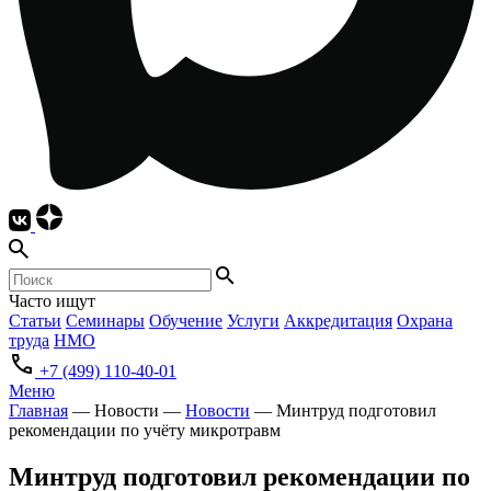
Часто ищут
Статьи
Семинары
Обучение
Услуги
Аккредитация
Охрана
труда
НМО
+7 (499) 110-40-01
Меню
Главная
—
Новости
—
Новости
—
Минтруд подготовил
рекомендации по учёту микротравм
Минтруд подготовил рекомендации по