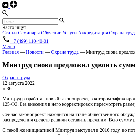
Часто ищут
Статьи
Семинары
Обучение
Услуги
Аккредитация
Охрана труд
+7 (499) 110-40-01
Меню
Главная
—
Новости
—
Охрана труда
—
Минтруд снова предлож
Минтруд снова предложил удвоить сумм
Охрана труда
12 августа 2022
36
Минтруд разработал новый законопроект, в котором зафиксиро
125-ФЗ. Без внесения в него корректировок пересмотреть разм
Сейчас законопроект находится на этапе общественного обсужд
распределения средств решили оставить прежним. Всю сумму ра
С такой же инициативой Минтруд выступал в 2016 году, но по