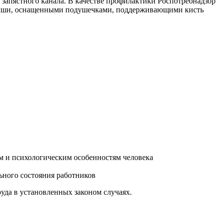
запястного канала. В качестве профилактики Роспотребнадзор
я мыши, оснащенными подушечками, поддерживающими кисть
им и психологическим особенностям человека
ьного состояния работников
уда в установленных законом случаях.