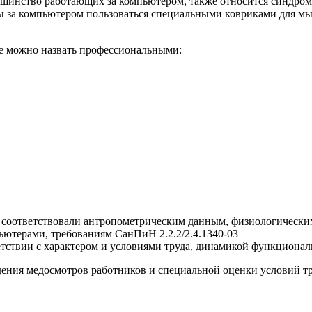
шинство работающих за компьютером, также относится синдром 
боты за компьютером пользоваться специальными ковриками дл
ые можно назвать профессиональными:
а, соответствовали антропометрическим данным, физиологическ
ьютерами, требованиям СанПиН 2.2.2/2.4.1340-03
тствии с характером и условиями труда, динамикой функционал
дения медосмотров работников и специальной оценки условий тр