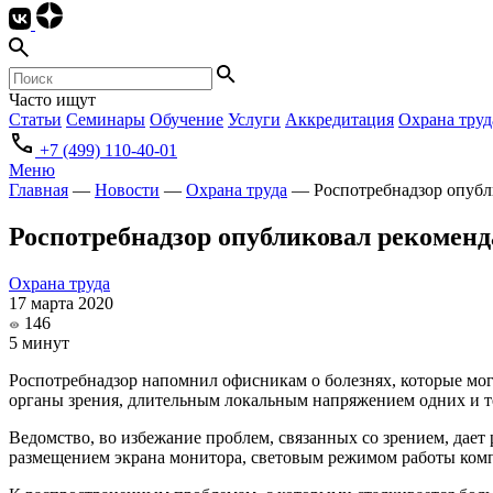
Часто ищут
Статьи
Семинары
Обучение
Услуги
Аккредитация
Охрана труд
+7 (499) 110-40-01
Меню
Главная
—
Новости
—
Охрана труда
—
Роспотребнадзор опуб
Роспотребнадзор опубликовал рекомен
Охрана труда
17 марта 2020
146
5 минут
Роспотребнадзор напомнил офисникам о болезнях, которые могу
органы зрения, длительным локальным напряжением одних и 
Ведомство, во избежание проблем, связанных со зрением, дает
размещением экрана монитора, световым режимом работы комп