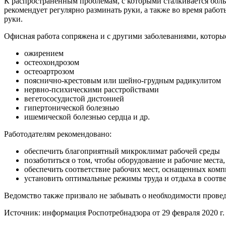
К распространенным проблемам, с которыми сталкивается боль
рекомендует регулярно разминать руки, а также во время ра
руки.
Офисная работа сопряжена и с другими заболеваниями, котор
ожирением
остеохондрозом
остеоартрозом
пояснично-крестовым или шейно-грудным радикулитом
нервно-психическими расстройствами
вегетососудистой дистонией
гипертонической болезнью
ишемической болезнью сердца и др.
Работодателям рекомендовано:
обеспечить благоприятный микроклимат рабочей среды
позаботиться о том, чтобы оборудование и рабочие мест
обеспечить соответствие рабочих мест, оснащенных комп
установить оптимальные режимы труда и отдыха в соотве
Ведомство также призвало не забывать о необходимости прове
Источник: информация Роспотребнадзора от 29 февраля 2020 г.