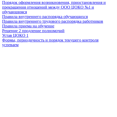
Порядок оформления возникновения, приостановления и
прекращения отношений между ООО ЦОКО №1 и
обучающимся
Правила внутреннего распорядка обучающихся
Правила внутреннего трудового распорядка работников
Правила приема на обучение
Решение 2 продление полномочий
Устав ЦОКО 1
Формы, периодичность и порядок текущего контроля
успеваем