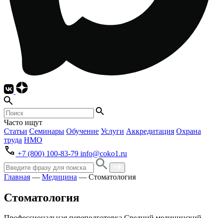
Часто ищут
Статьи
Семинары
Обучение
Услуги
Аккредитация
Охрана
труда
НМО
+7 (800) 100-83-79
info@coko1.ru
Главная
—
Медицина
—
Стоматология
Стоматология
Профессиональная переподготовка
Средний медицинский