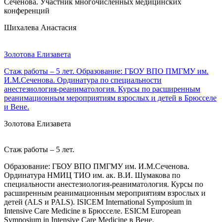
Сеченова. Участник многочисленных медицинских
конференций
Шихалева Анастасия
Золотова Елизавета
Стаж работы – 5 лет. Образование: ГБОУ ВПО ПМГМУ им.
И.М.Сеченова. Ординатура по специальности
анестезиология-реаниматология. Курсы по расширенным
реанимационным мероприятиям взрослых и детей в Брюсселе
и Вене.
Золотова Елизавета
Стаж работы – 5 лет.
Образование: ГБОУ ВПО ПМГМУ им. И.М.Сеченова.
Ординатура НМИЦ ТИО им. ак. В.И. Шумакова по
специальности анестезиология-реаниматология. Курсы по
расширенным реанимационным мероприятиям взрослых и
детей (ALS и PALS). ISICEM International Symposium in
Intensive Care Medicine в Брюсселе. ESICM European
Symposium in Intensive Care Medicine в Вене.