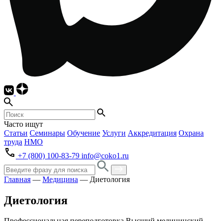
Часто ищут
Статьи
Семинары
Обучение
Услуги
Аккредитация
Охрана
труда
НМО
+7 (800) 100-83-79
info@coko1.ru
Главная
—
Медицина
—
Диетология
Диетология
Профессиональная переподготовка
Высший медицинский