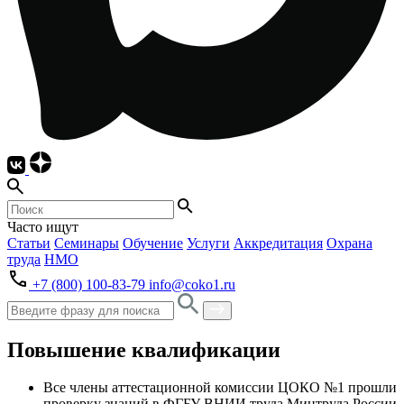
Часто ищут
Статьи
Семинары
Обучение
Услуги
Аккредитация
Охрана
труда
НМО
+7 (800) 100-83-79
info@coko1.ru
Повышение квалификации
Все члены аттестационной комиссии ЦОКО №1 прошли
проверку знаний в ФГБУ ВНИИ труда Минтруда России