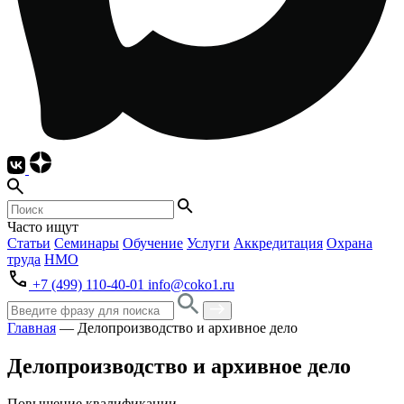
Часто ищут
Статьи
Семинары
Обучение
Услуги
Аккредитация
Охрана
труда
НМО
+7 (499) 110-40-01
info@coko1.ru
Главная
—
Делопроизводство и архивное дело
Делопроизводство и архивное дело
Повышение квалификации