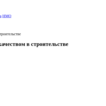
а
НМО
троительстве
ачеством в строительстве