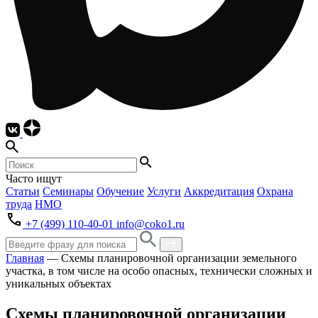
Часто ищут
Статьи
Семинары
Обучение
Услуги
Аккредитация
Охрана
труда
НМО
+7 (499) 110-40-01
info@coko1.ru
Главная
—
Схемы планировочной организации земельного
участка, в том числе на особо опасных, технически сложных и
уникальных объектах
Схемы планировочной организации