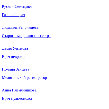
Руслан Семендяев
Главный врач
Людмила Репринцева
Старшая медицинская сестра
Дарья Ульянова
Врач невролог
Полина Зайцева
Медицинский регистратор
Анна Племянникова
Врач-пульмонолог