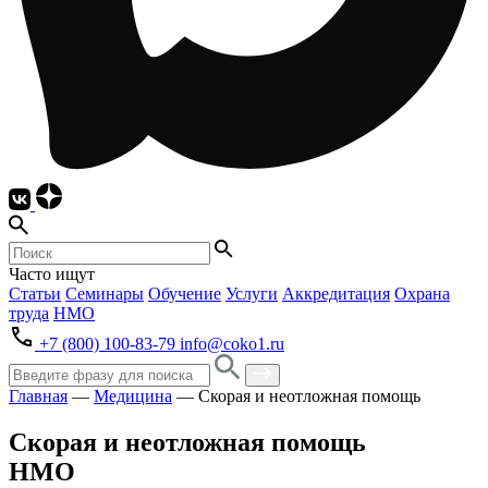
Часто ищут
Статьи
Семинары
Обучение
Услуги
Аккредитация
Охрана
труда
НМО
+7 (800) 100-83-79
info@coko1.ru
Главная
—
Медицина
—
Скорая и неотложная помощь
Скорая и неотложная помощь
НМО