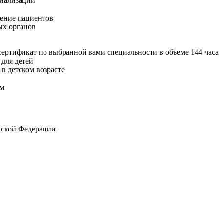
циализации
чение пациентов
ых органов
ртификат по выбранной вами специальности в объеме 144 часа
 для детей
в детском возрасте
ым
ийской Федерации