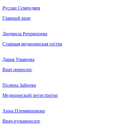
Руслан Семендяев
Главный врач
Людмила Репринцева
Старшая медицинская сестра
Дарья Ульянова
Врач невролог
Полина Зайцева
Медицинский регистратор
Анна Племянникова
Врач-пульмонолог