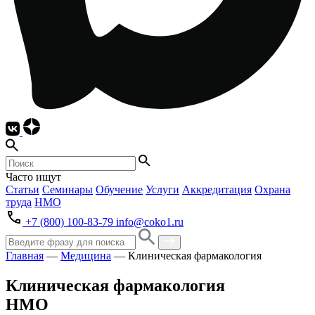
Часто ищут
Статьи
Семинары
Обучение
Услуги
Аккредитация
Охрана
труда
НМО
+7 (800) 100-83-79
info@coko1.ru
Главная
—
Медицина
—
Клиническая фармакология
Клиническая фармакология
НМО