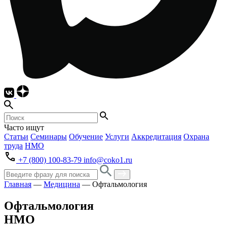
Часто ищут
Статьи
Семинары
Обучение
Услуги
Аккредитация
Охрана
труда
НМО
+7 (800) 100-83-79
info@coko1.ru
Главная
—
Медицина
—
Офтальмология
Офтальмология
НМО