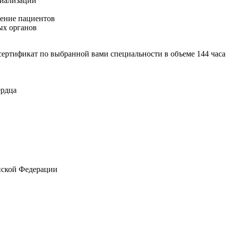
циализации
чение пациентов
ых органов
ртификат по выбранной вами специальности в объеме 144 часа
ердца
ийской Федерации