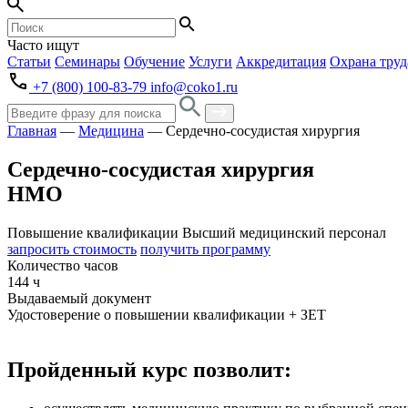
Часто ищут
Статьи
Семинары
Обучение
Услуги
Аккредитация
Охрана труд
+7 (800) 100-83-79
info@coko1.ru
Главная
—
Медицина
—
Сердечно-сосудистая хирургия
Сердечно-сосудистая хирургия
НМО
Повышение квалификации
Высший медицинский персонал
запросить стоимость
получить программу
Количество часов
144 ч
Выдаваемый документ
Удостоверение о повышении квалификации + ЗЕТ
Пройденный курс позволит: