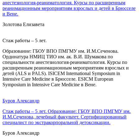
анестезиология-реаниматология. Курсы по расширенным
реанимационным мероприятиям взрослых и детей в Брюсселе
и Вене.
Золотова Елизавета
Стаж работы – 5 лет.
Образование: ГБОУ ВПО ПМГМУ им. И.М.Сеченова.
Ординатура НМИЦ ТИО им. ак. В.И. Шумакова по
специальности анестезиология-реаниматология. Курсы по
расширенным реанимационным мероприятиям взрослых и
детей (ALS и PALS). ISICEM International Symposium in
Intensive Care Medicine в Брюсселе. ESICM European
Symposium in Intensive Care Medicine в Вене.
Буров Александр
Стаж работы – 5 лет. Образование: ГБОУ ВПО ПМГМУ им.
И.М.Сеченова, лечебный факультет. Сертифицированный
специалист по экстракорпоральной детоксикации.
Буров Александр