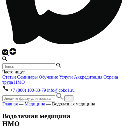
Часто ищут
Статьи
Семинары
Обучение
Услуги
Аккредитация
Охрана
труда
НМО
+7 (800) 100-83-79
info@coko1.ru
Главная
—
Медицина
—
Водолазная медицина
Водолазная медицина
НМО