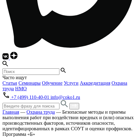
Часто ищут
Статьи
Семинары
Обучение
Услуги
Аккредитация
Охрана
труда
НМО
+7 (499) 110-40-01
info@coko1.ru
Главная
—
Охрана труда
—
Безопасные методы и приемы
выполнения работ при воздействии вредных и (или) опасных
производственных факторов, источников опасности,
идентифицированных в рамках СОУТ и оценки профрисков.
Программа «Б»