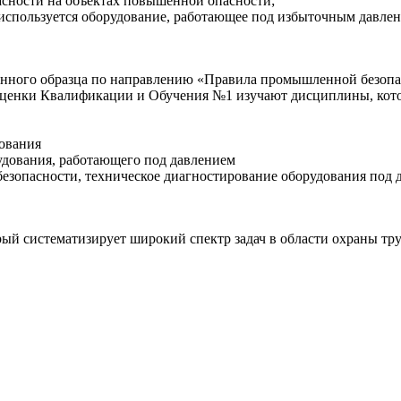
сности на объектах повышенной опасности;
 используется оборудование, работающее под избыточным давлен
енного образца по направлению «Правила промышленной безопа
ценки Квалификации и Обучения №1 изучают дисциплины, кото
дования
удования, работающего под давлением
езопасности, техническое диагностирование оборудования под 
рый систематизирует широкий спектр задач в области охраны тр