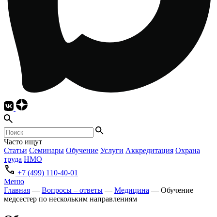
Часто ищут
Статьи
Семинары
Обучение
Услуги
Аккредитация
Охрана
труда
НМО
+7 (499) 110-40-01
Меню
Главная
—
Вопросы – ответы
—
Медицина
—
Обучение
медсестер по нескольким направлениям