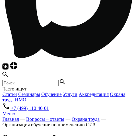
Часто ищут
Статьи
Семинары
Обучение
Услуги
Аккредитация
Охрана
труда
НМО
+7 (499) 110-40-01
Меню
Главная
—
Вопросы – ответы
—
Охрана труда
—
Организация обучение по применению СИЗ