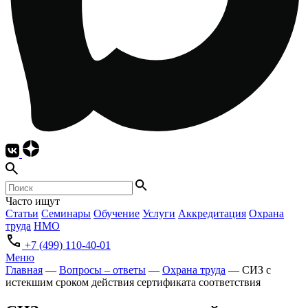
Часто ищут
Статьи
Семинары
Обучение
Услуги
Аккредитация
Охрана
труда
НМО
+7 (499) 110-40-01
Меню
Главная
—
Вопросы – ответы
—
Охрана труда
—
СИЗ с
истекшим сроком действия сертификата соответствия