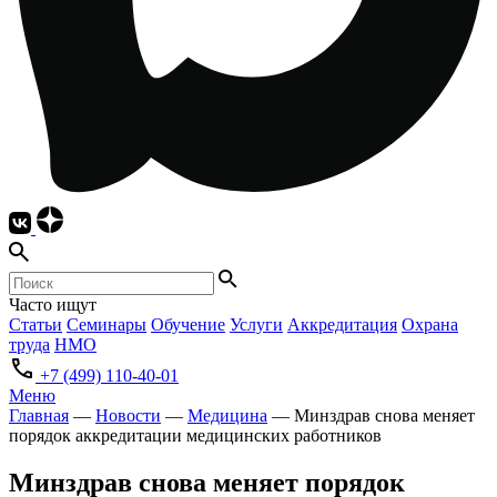
Часто ищут
Статьи
Семинары
Обучение
Услуги
Аккредитация
Охрана
труда
НМО
+7 (499) 110-40-01
Меню
Главная
—
Новости
—
Медицина
—
Минздрав снова меняет
порядок аккредитации медицинских работников
Минздрав снова меняет порядок