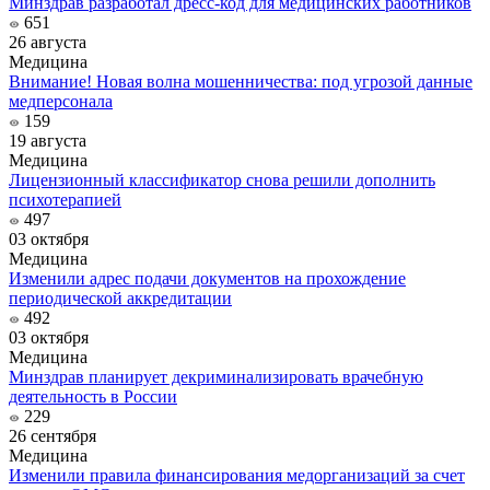
Минздрав разработал дресс-код для медицинских работников
651
26 августа
Медицина
Внимание! Новая волна мошенничества: под угрозой данные
медперсонала
159
19 августа
Медицина
Лицензионный классификатор снова решили дополнить
психотерапией
497
03 октября
Медицина
Изменили адрес подачи документов на прохождение
периодической аккредитации
492
03 октября
Медицина
Минздрав планирует декриминализировать врачебную
деятельность в России
229
26 сентября
Медицина
Изменили правила финансирования медорганизаций за счет