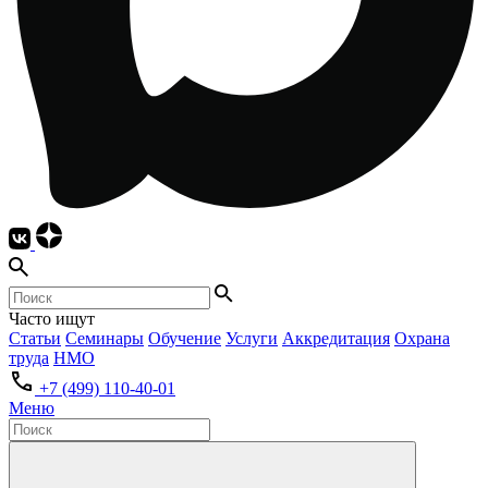
Часто ищут
Статьи
Семинары
Обучение
Услуги
Аккредитация
Охрана
труда
НМО
+7 (499) 110-40-01
Меню