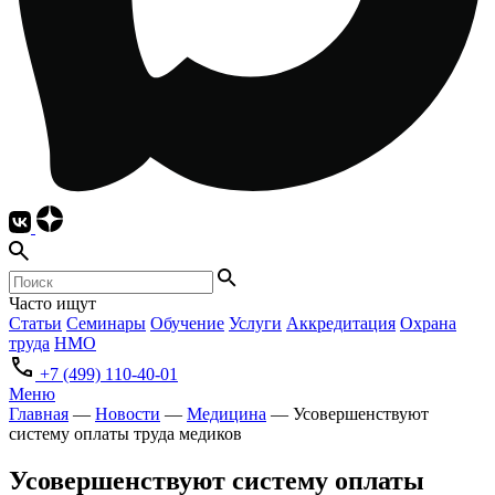
Часто ищут
Статьи
Семинары
Обучение
Услуги
Аккредитация
Охрана
труда
НМО
+7 (499) 110-40-01
Меню
Главная
—
Новости
—
Медицина
—
Усовершенствуют
систему оплаты труда медиков
Усовершенствуют систему оплаты