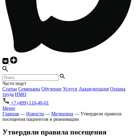
Часто ищут
Статьи
Семинары
Обучение
Услуги
Аккредитация
Охрана
труда
НМО
+7 (499) 110-40-01
Меню
Главная
—
Новости
—
Медицина
—
Утвердили правила
посещения пациентов в реанимации
Утвердили правила посещения