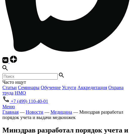
Часто ищут
Статьи
Семинары
Обучение
Услуги
Аккредитация
Охрана
труда
НМО
+7 (499) 110-40-01
Меню
Главная
—
Новости
—
Медицина
—
Минздрав разработал
порядок учета и выдачи медкнижек
Минздрав разработал порядок учета и